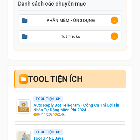
Danh sách các chuyên mục
PHẦN MỀM - ỨNG DỤNG
6
Tut Tricks
6
TOOL TIỆN ÍCH
TOOL TIỆN ÍCH
Auto Reply Bot Telegram - Công Cụ Trả Lời Tin
Nhắn Tự Động Miễn Phí 2024
07/11/2024
2.4k
TOOL TIỆN ÍCH
Tool UP NL Java