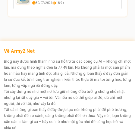
30/07/2021
18.9k
Về Army2.Net
Blog này được hình thành nhờ sự hỗ trợ từ các công cụ AI – không chỉ một
lần, mà đúng theo nghĩa đen là 77 49 lần. Nó không phải là một sản phẩm
hoàn hảo hay mang tính đột phá gì cả. Những gì bạn thấy ở đây đơn giản
là sự đúc kết từ những trải nghiệm, kiến thức thực tế mà tôi từng học, từng
làm, từng vấp ngã rồi đứng dậy.
Tôi xây dựng nó như một nơi lưu giữ những điều tưởng chừng nhỏ nhặt
nhưng lại rất quý giá – với tôi. Và nếu nó có thể giúp ai đó, dù chỉ một
người, thì với tôi, như vậy là đủ.
Tất cả những gì bạn thấy ở đây được tạo nên không phải để phô trương,
không phải để so sánh, càng không phải để hơn thua. Vậy nên, bạn không
cần sân si làm gì cả – hãy coi nó như một góc nhỏ để cùng học hỏi và
chia sẻ.