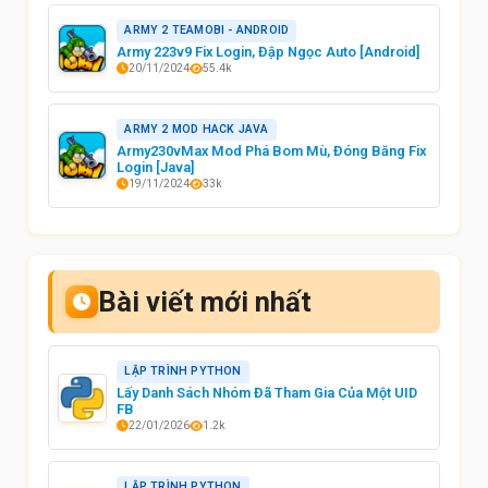
ARMY 2 TEAMOBI - ANDROID
Army 223v9 Fix Login, Đập Ngọc Auto [Android]
20/11/2024
55.4k
ARMY 2 MOD HACK JAVA
Army230vMax Mod Phá Bom Mù, Đóng Băng Fix
Login [Java]
19/11/2024
33k
Bài viết mới nhất
LẬP TRÌNH PYTHON
Lấy Danh Sách Nhóm Đã Tham Gia Của Một UID
FB
22/01/2026
1.2k
LẬP TRÌNH PYTHON