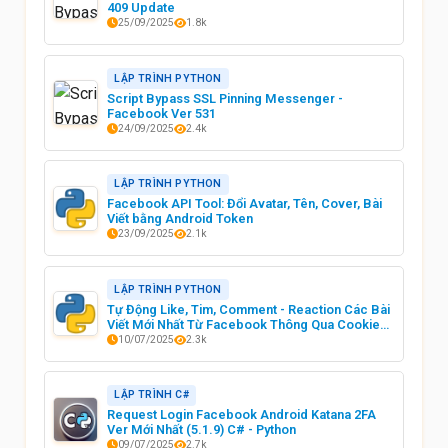
409 Update
25/09/2025
1.8k
LẬP TRÌNH PYTHON
Script Bypass SSL Pinning Messenger -
Facebook Ver 531
24/09/2025
2.4k
LẬP TRÌNH PYTHON
Facebook API Tool: Đổi Avatar, Tên, Cover, Bài
Viết bằng Android Token
23/09/2025
2.1k
LẬP TRÌNH PYTHON
Tự Động Like, Tim, Comment - Reaction Các Bài
Viết Mới Nhất Từ Facebook Thông Qua Cookies
Facebook
10/07/2025
2.3k
LẬP TRÌNH C#
Request Login Facebook Android Katana 2FA
Ver Mới Nhất (5.1.9) C# - Python
09/07/2025
2.7k