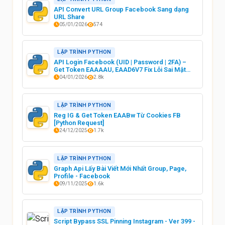
API Convert URL Group Facebook Sang dạng
URL Share
05/01/2026
574
LẬP TRÌNH PYTHON
API Login Facebook (UID | Password | 2FA) –
Get Token EAAAAU, EAAD6V7 Fix Lỗi Sai Mật
Khẩu
04/01/2026
2.8k
LẬP TRÌNH PYTHON
Reg IG & Get Token EAABw Từ Cookies FB
[Python Request]
24/12/2025
1.7k
LẬP TRÌNH PYTHON
Graph Api Lấy Bài Viết Mới Nhất Group, Page,
Profile - Facebook
09/11/2025
1.6k
LẬP TRÌNH PYTHON
Script Bypass SSL Pinning Instagram - Ver 399 -