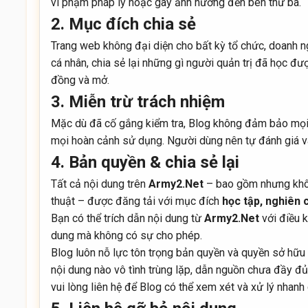
vi phạm pháp lý hoặc gây ảnh hưởng đến bên thứ ba.
2. Mục đích chia sẻ
Trang web không đại diện cho bất kỳ tổ chức, doanh n
cá nhân, chia sẻ lại những gì người quản trị đã học đư
đồng và mở.
3. Miễn trừ trách nhiệm
Mặc dù đã cố gắng kiểm tra, Blog không đảm bảo mọi t
mọi hoàn cảnh sử dụng. Người dùng nên tự đánh giá và
4. Bản quyền & chia sẻ lại
Tất cả nội dung trên
Army2.Net
– bao gồm nhưng không 
thuật – được đăng tải với mục đích
học tập, nghiên 
Bạn có thể trích dẫn nội dung từ
Army2.Net
với điều 
dung mà không có sự cho phép.
Blog luôn nỗ lực tôn trọng bản quyền và quyền sở hữu t
nội dung nào vô tình trùng lặp, dẫn nguồn chưa đầy đủ
vui lòng liên hệ để Blog có thể xem xét và xử lý nhanh